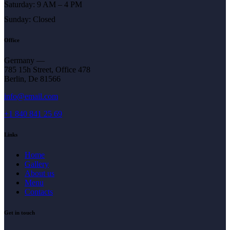
Saturday: 9 AM – 4 PM
Sunday: Closed
Office
Germany —
785 15h Street, Office 478
Berlin, De 81566
info@email.com
+1 840 841 25 69
Links
Home
Gallery
About us
Menu
Contacts
Get in touch