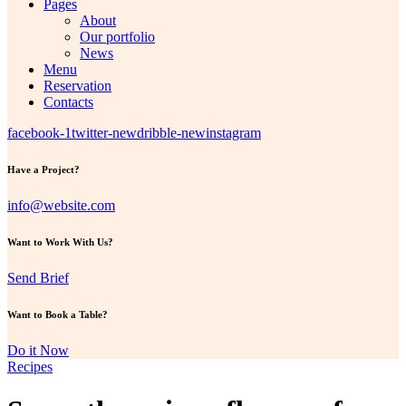
Pages
About
Our portfolio
News
Menu
Reservation
Contacts
facebook-1
twitter-new
dribble-new
instagram
Have a Project?
info@website.com
Want to Work With Us?
Send Brief
Want to Book a Table?
Do it Now
Recipes