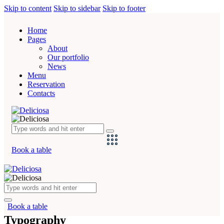
Skip to content
Skip to sidebar
Skip to footer
Home
Pages
About
Our portfolio
News
Menu
Reservation
Contacts
Book a table
Book a table
Typography