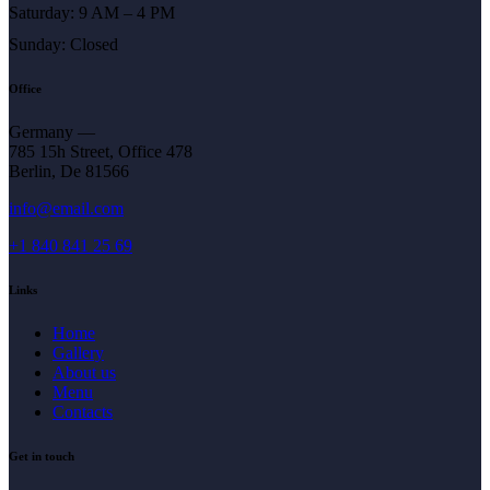
Saturday: 9 AM – 4 PM
Sunday: Closed
Office
Germany —
785 15h Street, Office 478
Berlin, De 81566
info@email.com
+1 840 841 25 69
Links
Home
Gallery
About us
Menu
Contacts
Get in touch