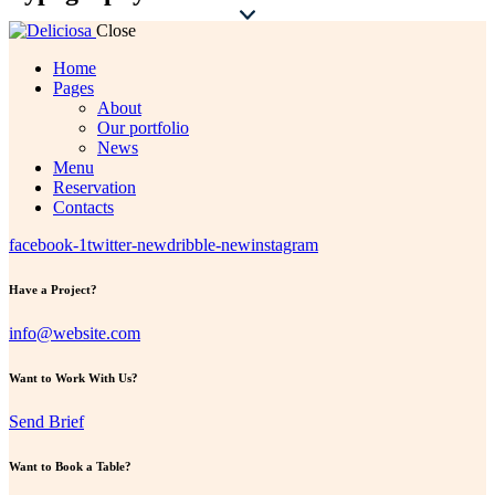
Close
Home
Pages
About
Our portfolio
News
Menu
Reservation
Contacts
facebook-1
twitter-new
dribble-new
instagram
Have a Project?
info@website.com
Want to Work With Us?
Send Brief
Want to Book a Table?